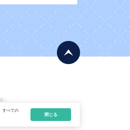
記
|
、すべての
閉じる