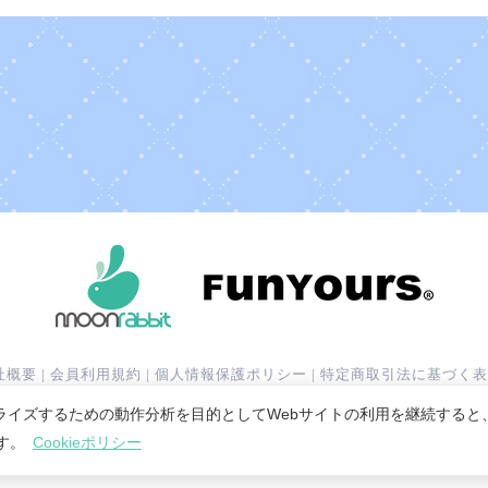
社概要
|
会員利用規約
|
個人情報保護ポリシー
|
特定商取引法に基づく表
サービス利用規約
|
運営ポリシー
ライズするための動作分析を目的としてWebサイトの利用を継続すると
ます。
Cookieポリシー
© 2020 -
2026 MoonRabbit Corporation.
© FunYours Technology Co.,Ltd. All Rights Reserved.