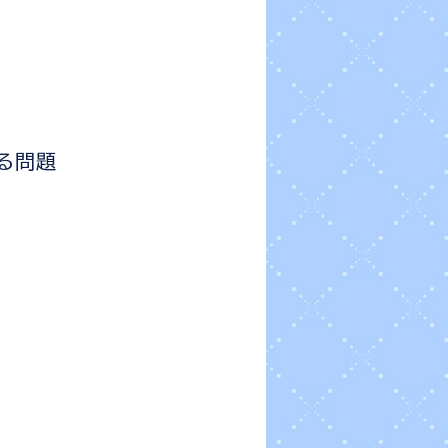
。
いる問題