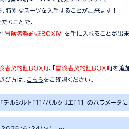
で、特別なスーツを入手することが出来ます！
ただくことで、
「
冒険者契約証BOXⅣ
」を手に入れることが出
険者契約証BOXⅠ
」、「
冒険者契約証BOXⅡ
」を追
遊び方は、
こちら
をご確認ください。
「デルシルト[1]/バルクリエ[1]」のパラメータ
2025/6/24（火） ～