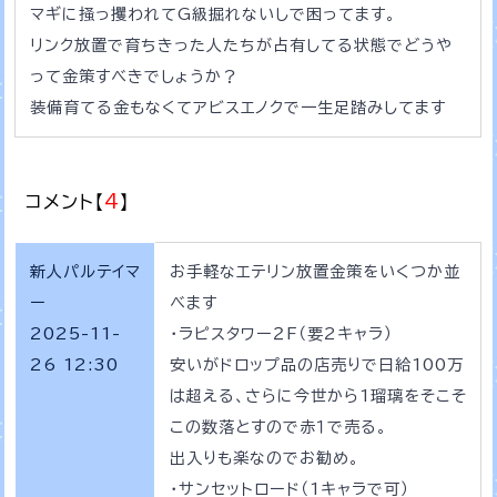
マギに掻っ攫われてG級掘れないしで困ってます。
リンク放置で育ちきった人たちが占有してる状態でどうや
って金策すべきでしょうか？
装備育てる金もなくてアビスエノクで一生足踏みしてます
コメント【
4
】
新人パルテイマ
お手軽なエテリン放置金策をいくつか並
ー
べます
2025-11-
・ラピスタワー２F（要2キャラ）
26 12:30
安いがドロップ品の店売りで日給100万
は超える、さらに今世から1瑠璃をそこそ
この数落とすので赤１で売る。
出入りも楽なのでお勧め。
・サンセットロード（1キャラで可）