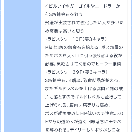
イビルアイやガーゴイルやニードラーか
らS級錬金石を狙う
飛躍が実装されて強化したい人が多いた
め需要は高いと思う
・ラピスタワー１０F（要３キャラ）
P級とI級の錬金石を拾える。ボス部屋の
ためボスを入り口に引っ張り耐える役が
必要。気絶させてくるのでヒーラー推奨
・ラピスタワー3９F（要3キャラ）
S級錬金石、2瑠璃、致命結晶が拾える。
またギルドレベルを上げる腐肉と剣の破
片も落とすのでギルドレベルも並行して
上げられる。腐肉は店売りも高め。
ボスが雑魚並みにHP低いので注意。３０
Fからの道のりが遠く回線落ちにモチベ
を奪われる。デイリーもサボりがちにな