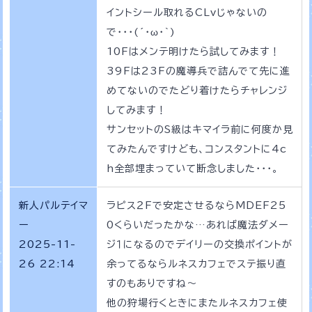
イントシール取れるCLvじゃないの
で・・・(´・ω・｀)
10Fはメンテ明けたら試してみます！
39Fは23Fの魔導兵で詰んでて先に進
めてないのでたどり着けたらチャレンジ
してみます！
サンセットのS級はキマイラ前に何度か見
てみたんですけども、コンスタントに4c
h全部埋まっていて断念しました・・・。
新人パルテイマ
ラピス２Fで安定させるならMDEF25
ー
0くらいだったかな…あれば魔法ダメー
2025-11-
ジ１になるのでデイリーの交換ポイントが
26 22:14
余ってるならルネスカフェでステ振り直
すのもありですね～
他の狩場行くときにまたルネスカフェ使