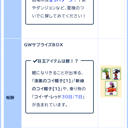
居場所は
全5パターン
！？街
やダンジョンなど、冒険のつ
いでに探してみてください！
GWサプライズBOX
目玉アイテムは鯉！？
鯉になりきることが出来る、
「
漆黒のコイ帽子[1]
」「
新緑
のコイ帽子[1]
」や、乗り物の
「
コイ・ザ・レッド
30日/7日
」
報酬
が含まれています。