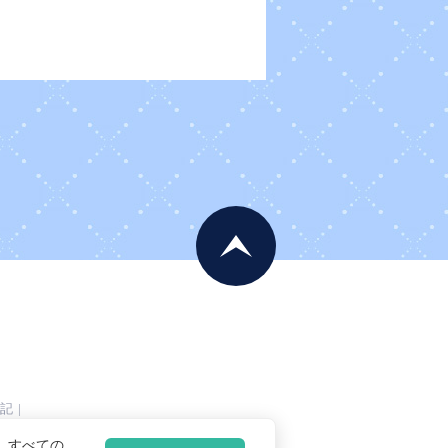
記
|
、すべての