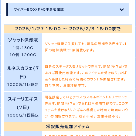
サイバーBOX（F）の中身を確認
2026/1/27 18:00 ～ 2026/2/3 18:00まで
ソケット保護液
ソケット精錬に失敗しても、結晶の破損を防ぎます。1
1個：130G
回の精錬挑戦で1個消費します。
10個：1200G
自身のステータスをリセットできます。期間内（7日）で
ルネスカフェ(7
あれば再使用可能です。このアイテムを受け取り、かば
日)
んへ移動した時点で時間のカウントが開始されます。
1000G/1回限定
取引不可。 倉庫移動不可。
現在設定しているクラスのスキルポイントをリセットで
スキーリエキス
きます。期間内（7日）であれば再使用可能です。このア
(7日)
イテムを受け取り、かばんへ移動した時点で時間のカウ
1000G/1回限定
ントが開始されます。 取引不可。 倉庫移動不可。
常設販売追加アイテム